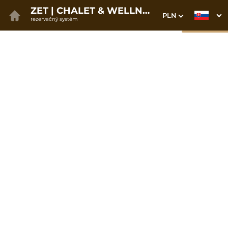
ZET | CHALET & WELLNESS
PLN
rezervačný systém
1. Výber pobytu
2. Doplnkové služby
3. Vaše údaje
Dátum príchodu
Dátum odchodu
Prosím vyberte
Prosím vyberte